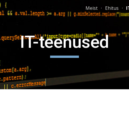
Meist
Ehitus
I
ip to main content
Skip to navigat
IT-teenused