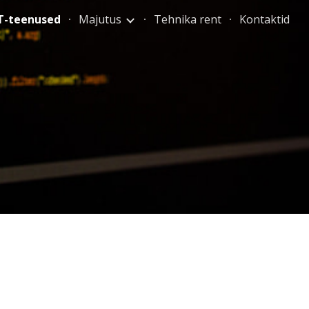
T-teenused
Majutus
Tehnika rent
Kontaktid
ion