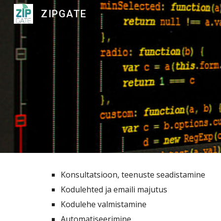
ZIPGATE
Sk
Konsultatsioon, teenuste seadistamine
Kodulehted ja emaili majutus
Kodulehe valmistamine
Automatiseerimine